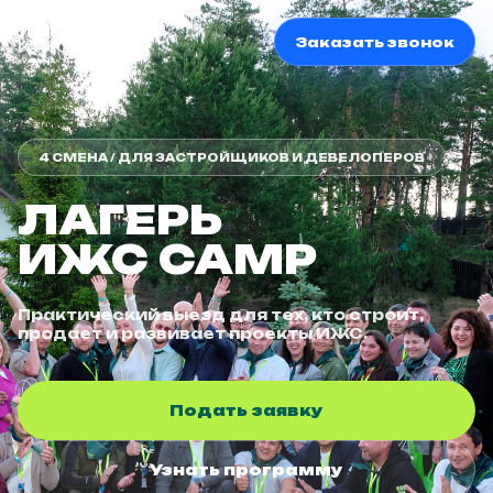
Заказать звонок
4 СМЕНА / ДЛЯ ЗАСТРОЙЩИКОВ И ДЕВЕЛОПЕРОВ
ЛАГЕРЬ
ИЖС CAMP
Практический выезд для тех, кто строит,
продает и развивает проекты ИЖС.
Подать заявку
Узнать программу