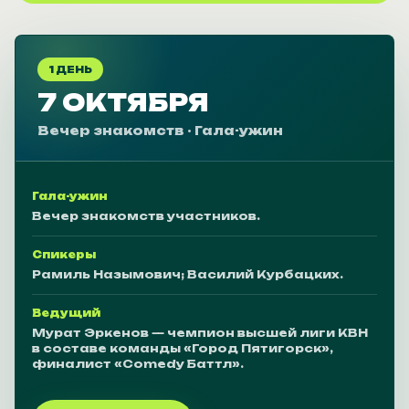
1 ДЕНЬ
7 ОКТЯБРЯ
Вечер знакомств · Гала-ужин
Гала-ужин
Вечер знакомств участников.
Спикеры
Рамиль Назымович; Василий Курбацких.
Ведущий
Мурат Эркенов — чемпион высшей лиги КВН
в составе команды «Город Пятигорск»,
финалист «Comedy Баттл».